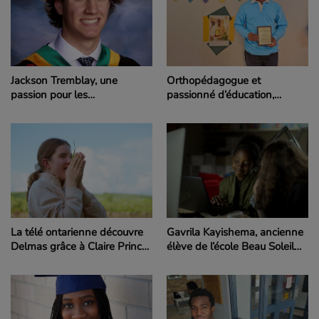
Jackson Tremblay, une
Orthopédagogue et
passion pour les
passionné d’éducation,
mathématiques et une
Amadou Touré est reconnu
carrière en finances
par la Fransaskoisie
La télé ontarienne découvre
Gavrila Kayishema, ancienne
Delmas grâce à Claire Prince,
élève de l’école Beau Soleil
une élève de Père Mercure
présente Gravelbourg à la
télé ontarienne