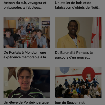
Artisan du cuir, voyageur et
Un atelier de bois et de
philosophe; le fabuleux
fabrication d'objets de Noël
destin d’un enseignant de
enchante des jeunes de
Ponteix
l'école du Parc
De Ponteix à Moncton, une
Du Burundi à Ponteix, le
expérience mémorable à la
parcours d'un nouvel
rencontre de francophones
enseignant de l'École Boréale
de partout au pays
Un élève de Ponteix partage
Jour du Souvenir et