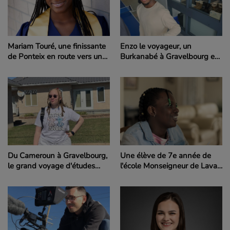
Mariam Touré, une finissante
Enzo le voyageur, un
de Ponteix en route vers une
Burkanabé à Gravelbourg en
brillante carrière comme
route vers l'Est
avocate
Du Cameroun à Gravelbourg,
Une élève de 7e année de
le grand voyage d'études
l'école Monseigneur de Laval
d'Hillary
présente Ponteix à la
télévision ontarienne