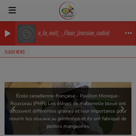
Feu_la_nuit_-_Fleur_(version_radio)
FLASH NEWS
Previous
Next
École canadienne-française - Pavillon Monique-
Rousseau (PMR) Les élèves de maternelle bleue ont
découvert différentes graines et leur importance pour
nourrir les oiseaux au printemps et ils ont fabriqué de
petites mangeoires