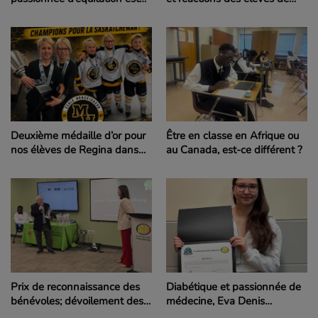
championne provinciale
Moose Jaw
Deuxième médaille d’or pour
Être en classe en Afrique ou
nos élèves de Regina dans
au Canada, est-ce différent ?
un tournoi national de hockey
Diabétique et passionnée de
Prix de reconnaissance des
médecine, Eva Denis
bénévoles; dévoilement des
participe à l’Expo-sciences
11 lauréats 2025-2026