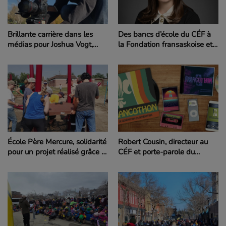
Brillante carrière dans les
Des bancs d’école du CÉF à
médias pour Joshua Vogt,
la Fondation fransaskoise et
diplômé du CÉF et boursier
la Cour suprême, l’étoile
de la Fondation fransaskoise
filante Jacqueline Sirois
École Père Mercure, solidarité
Robert Cousin, directeur au
pour un projet réalisé grâce à
CÉF et porte-parole du
l’appui de la Fondation
Francothon 2025
fransaskoise