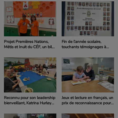
Laval
Projet Premières Nations,
Fin de l’année scolaire,
Métis et Inuit du CÉF, un bilan
touchants témoignages à
de fin d’année exceptionnel
l’école primaire Monseigneur
de Laval
Reconnu pour son leadership
Jeux et lecture en français, un
bienveillant, Katrina Hurley
prix de reconnaissance pour
reçoit le prix du bénévolat à
Gisèle Yarbrough bénévole à
North Battleford
Zenon Park