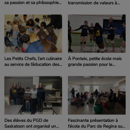
sa passion et sa philosophie
transmission de valeurs à
du sport dans la foulée de la
l’école Ducharme de Moose
victoire des Roughriders
Jaw
Les Petits Chefs, l’art culinaire
À Ponteix, petite école mais
au service de l’éducation des
grande passion pour le
jeunes élèves de Ponteix
volleyball !
Des élèves du PGD de
Fascinante présentation à
Saskatoon ont organisé un
l'école du Parc de Regina sur