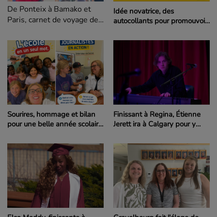
De Ponteix à Bamako et
Idée novatrice, des
Paris, carnet de voyage de
autocollants pour promouvoir
Maïmouna et réflexions sur
le français et amasser des
fonds pour une aire de jeux
les identités multiples
Sourires, hommage et bilan
Finissant à Regina, Étienne
pour une belle année scolaire
Jerett ira à Calgary pour y
2026 au pavillon élémentaire
vivre sa passion architecture
de Regina
et musique