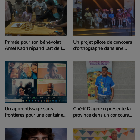
Primée pour son bénévolat
Un projet pilote de concours
Amel Kadri répand l’art de la
d'orthographe dans une
pâtisserie à Gravelbourg
école élémentaire du CÉF
pourrait faire boule de neige
Chérif Diagne représente la
Un apprentissage sans
province dans un concours
frontières pour une centaine
international d’orthographe
d'élèves du CÉF