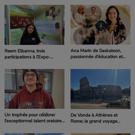
pancanadienne pour
redonner de l’espoir
Ana Marin de Saskatoon,
Reem Elbanna, trois
passionnée d’éducation et
participations à l’Expo-
lauréate du prix Dubois-
sciences pancanadienne et
LeBlanc
une volonté de changer la vie
des femmes
Un trophée pour célébrer
De Vonda à Athènes et
l'exceptionnel talent oratoire
Rome; le grand voyage
de Gabriel Chartier
d’Alex Kaziuk