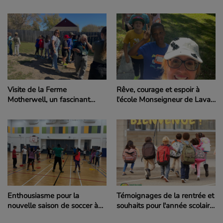
généreux projet de solidarité
les espèces en péril en
pour la communauté
Saskatchewan
autochtone
Visite de la Ferme
Rêve, courage et espoir à
Motherwell, un fascinant
l'école Monseigneur de Laval
voyage dans le temps pour
pour la course Terry Fox
des élèves de l'école
Monseigneur de Laval
Témoignages de la rentrée et
Enthousiasme pour la
souhaits pour l'année scolaire
nouvelle saison de soccer à
à l'école Monseigneur de
l'École du Parc de Regina