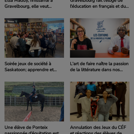
Elsa Maddy, finissante à
Gravelbourg fait l'éloge de
Gravelbourg, elle veut
l'éducation en français et du
devenir avocate et diplomate
CÉF
pour aider le monde
Soirée jeux de société à
L'art de faire naître la passion
Saskatoon; apprendre et
de la littérature dans nos
partager de beaux moments
écoles
Une élève de Ponteix
Annulation des Jeux du CÉF
passionnée d’équitation est
et réactions des élèves de