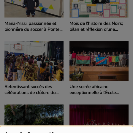
Maria-Nissi, passionnée et
Mois de l'histoire des Noirs;
pionnière du soccer à Ponteix
bilan et réflexion d'une
et Regina
enseignante de North
Battleford
Retentissant succès des
Une soirée africaine
célébrations de clôture du
exceptionnelle à l’École
Mois de l'histoire des Noirs à
Mathieu de Gravelbourg
l’École du Parc de Regina