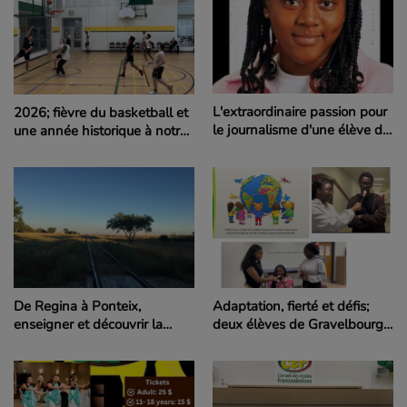
L'extraordinaire passion pour
2026; fièvre du basketball et
le journalisme d'une élève de
une année historique à notre
8e année à Saskatoon
l'école de Zénon Park
De Regina à Ponteix,
Adaptation, fierté et défis;
enseigner et découvrir la
deux élèves de Gravelbourg
beauté de la Saskatchewan
partagent leurs réflexions en
cette fin du Mois de la
Francophonie