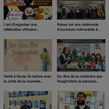
L'art d'organiser une
Retour sur une cérémonie
célébration africaine
d'ouverture mémorable à
exceptionnelle à l'école
l'école Du Parc de Regina
Ducharme de Moose Jaw
Fierté à l’école St-Isidore avec
Du rêve de la médecine aux
la sortie de la nouvelle
Roughriders; le parcours
chanson de Dominique
extraordinaire de Charbel
Fréchette
Dabire inspire nos élèves