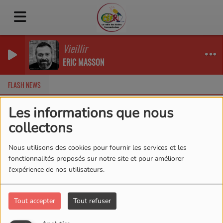
Vieillir
ERIC MASSON
FLASH NEWS
Les informations que nous
collectons
Artistes Fransaskois
RSS
Nous utilisons des cookies pour fournir les services et les
Artistes Fransaskois
fonctionnalités proposés sur notre site et pour améliorer
l'expérience de nos utilisateurs.
Tout accepter
Tout refuser
Tous
0-9
A
B
C
D
E
F
G
H
I
J
K
L
M
N
O
P
Q
R
S
T
U
V
W