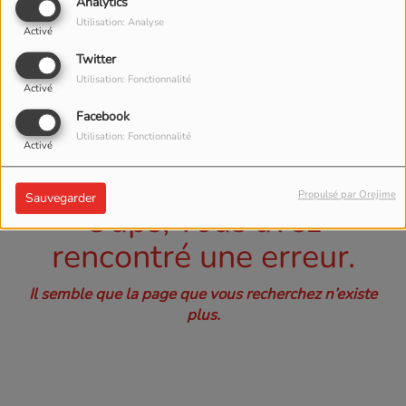
40
Analytics
Utilisation: Analyse
Activé
Twitter
Utilisation: Fonctionnalité
Activé
Facebook
Utilisation: Fonctionnalité
Activé
Propulsé par Orejime
Sauvegarder
Oups, vous avez
rencontré une erreur.
Il semble que la page que vous recherchez n’existe
plus.