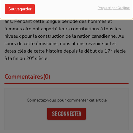
Propulsé par Orejime
Sauvegarder
L’histoire des Noirs au Canada est veille de plus de 400
ans. Pendant cette longue période des hommes et
femmes afro ont apporté leurs contributions à tous les
niveaux pour la construction de la nation canadienne. Au
cours de cette émissions, nous allons revenir sur les
e
dates clés de cette histoire depuis le début du 17
siècle
e
à la fin du 20
siècle.
Commentaires(0)
Connectez-vous pour commenter cet article
SE CONNECTER