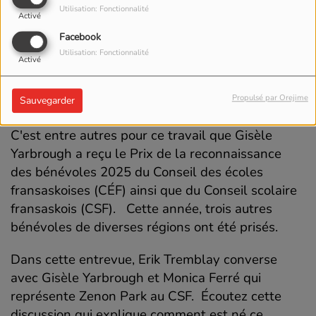
Utilisation: Fonctionnalité
Activé
Facebook
Utilisation: Fonctionnalité
Activé
Propulsé par Orejime
Sauvegarder
C'est entre autres pour ce travail que Gisèle
Yarbrough a reçu le Prix de la reconnaissance
des bénévoles 2025 du Conseil des écoles
fransaskoises (CÉF) ainsi que du Conseil scolaire
fransaskois (CSF). Cette année, trois autres
bénévoles de diverses régions ont été prisés.
Dans cette entrevue, Erik Tremblay converse
avec Gisèle Yarbrough et Monica Ferré qui
représente Zenon Park au CSF. Écoutez cette
discussion qui explique comment est né ce