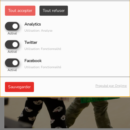
Tout accepter
Tout refuser
Analytics
Utilisation: Analyse
Activé
Twitter
Utilisation: Fonctionnalité
Activé
Facebook
Utilisation: Fonctionnalité
Activé
Propulsé par Orejime
Sauvegarder