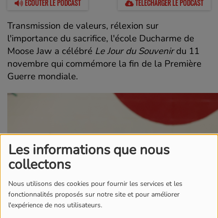
ÉCOUTER LE PODCAST
TÉLÉCHARGER LE PODCAST
Transmission de valeurs, rélexion sur
l'importance du sacrifice, l'école Ducharme de
Moose Jaw a célébré
Le Jour du Souvenir
du 11
novembre qui commémore la fin de la Première
Guerre mondiale.
Les informations que nous
collectons
Nous utilisons des cookies pour fournir les services et les
fonctionnalités proposés sur notre site et pour améliorer
l'expérience de nos utilisateurs.