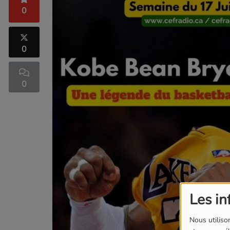
0
0
0
Les in
Nous utilison