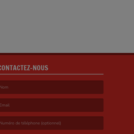
CONTACTEZ-NOUS
e nom est obligatoire. )
’email est obligatoire. )