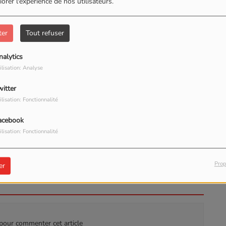
orer l'expérience de nos utilisateurs.
ter
Tout refuser
nalytics
ilisation: Analyse
witter
ilisation: Fonctionnalité
TÉLÉCHARGER LE PODCAST
acebook
ilisation: Fonctionnalité
ur de Laval Pavillon Secondaire des Quatre Vents nous
Prop
er
our commenter cet article