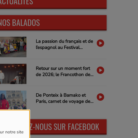
ACTUALITÉS
NOS BALADOS
La passion du français et de
l’espagnol au Festival
Mosaic de Regina
Retour sur un moment fort
de 2026; le Francothon de
l'humour de Regina
De Ponteix à Bamako et
Paris, carnet de voyage de
Maïmouna et réflexions sur
les identités multiples
RETROUVEZ-NOUS SUR FACEBOOK
ur notre site