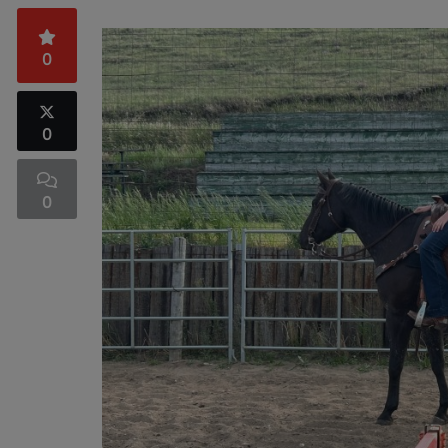
0
0
0