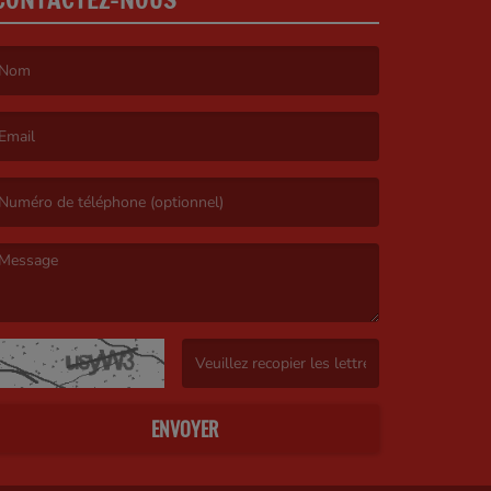
e nom est obligatoire. )
’email est obligatoire. )
e message est obligatoire. )
(Captcha invalide. )
ENVOYER