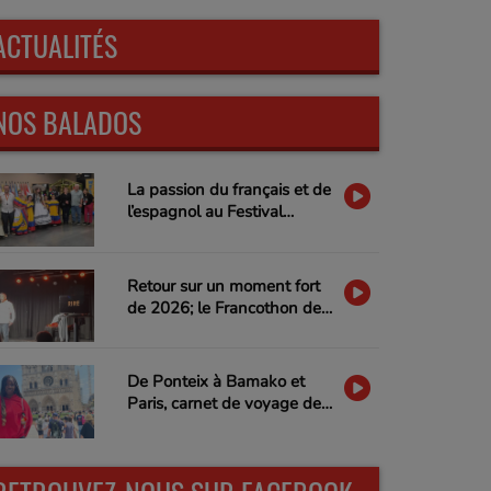
ACTUALITÉS
NOS BALADOS
La passion du français et de
l’espagnol au Festival
Mosaic de Regina
Retour sur un moment fort
de 2026; le Francothon de
l'humour de Regina
De Ponteix à Bamako et
Paris, carnet de voyage de
Maïmouna et réflexions sur
les identités multiples