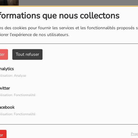
formations que nous collectons
s des cookies pour fournir les services et les fonctionnalités proposés s
orer l'expérience de nos utilisateurs.
ter
Tout refuser
œur de son aventure équestre, bien au-delà
nalytics
ilisation: Analyse
dévouée, aussi passionnée par l'entretien et le
witter
tation elle-même.
ilisation: Fonctionnalité
acebook
ilisation: Fonctionnalité
Prop
er