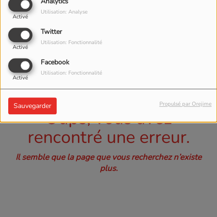
40
Analytics
Utilisation: Analyse
Activé
Twitter
Utilisation: Fonctionnalité
Activé
Facebook
Utilisation: Fonctionnalité
Activé
Propulsé par Orejime
Sauvegarder
Oups, vous avez
rencontré une erreur.
Il semble que la page que vous recherchez n’existe
plus.